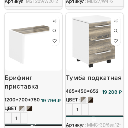
Артикул:
MST209/W20-2
Артикул:
MB127/W4-6
Брифинг-
Тумба подкатная
приставка
465*450*652
₽
1200*700*750
ЦВЕТ
₽
ЦВЕТ
Артикул:
MMC-3D/бел.12-