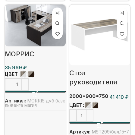
МОРРИС
₽
Стол
ЦВЕТ
руководителя
2000*900*750
₽
Артикул:
MORRIS дуб базе
ЦВЕТ
ль/венге магия
Артикул:
MST209/бел.15-7