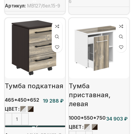
6
Артикул:
MB127/бел.15-9
Тумба подкатная
Тумба
приставная,
465*450*652
₽
левая
ЦВЕТ
1000*550*750
₽
ЦВЕТ