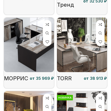
от
₽
Тренд
МОРРИС
TORR
от
₽
от
₽
НОВИНКА