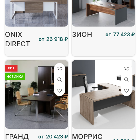
ONIX
ЗИОН
от
₽
от
₽
DIRECT
ХИТ
НОВИНКА
ГРАНД
МОРРИС
от
₽