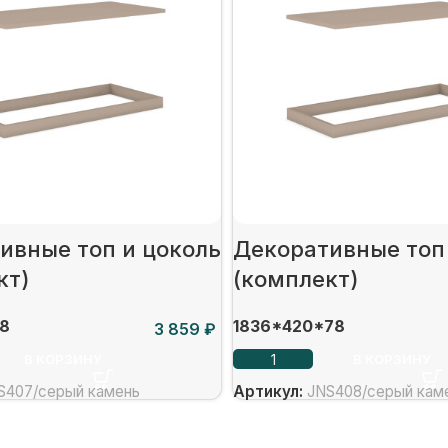
ивные топ и цоколь
Декоративные топ
кт)
(комплект)
8
1836*420*78
₽
В КОРЗИНУ
В КОРЗИНУ
S407/серый камень
Артикул:
JNS408/серый кам