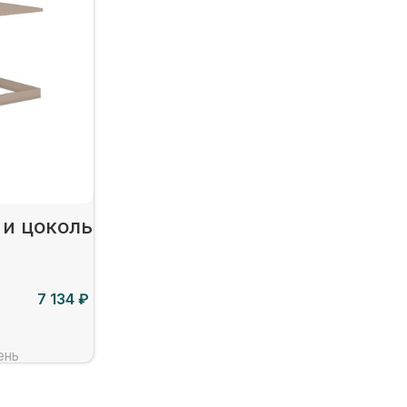
 и цоколь
₽
ень