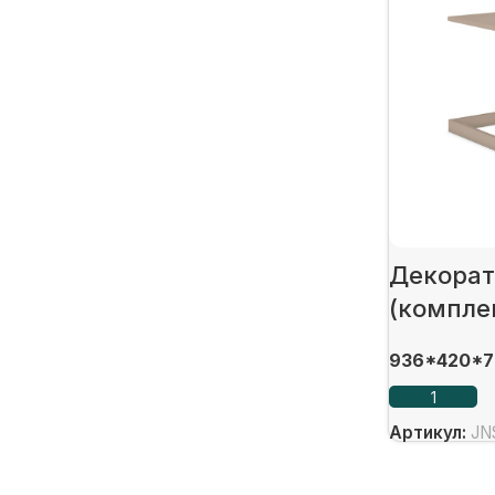
цена
цена
Декорат
(компле
936*420*7
Артикул:
JN