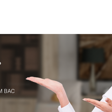
?
М ВАС