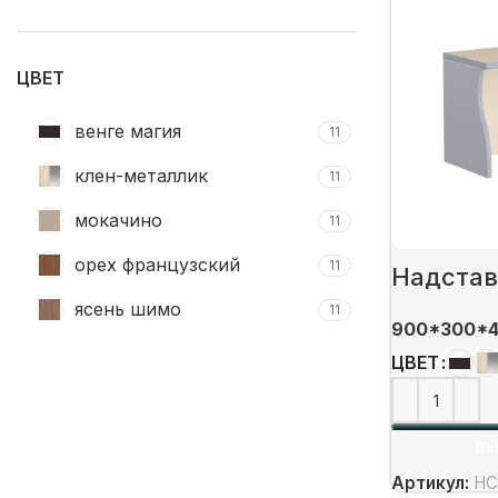
цена
цена
ЦВЕТ
венге магия
11
клен-металлик
11
мокачино
11
орех французский
11
Надстав
ясень шимо
11
900*300*
ЦВЕТ
ВЫ
Артикул:
НС