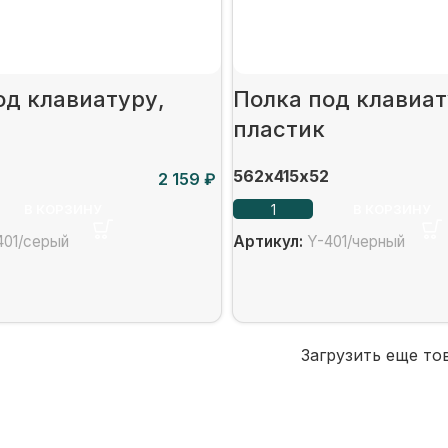
од клавиатуру,
Полка под клавиат
пластик
562х415х52
₽
В КОРЗИНУ
В КОРЗИНУ
401/серый
Артикул:
Y-401/черный
Загрузить еще то