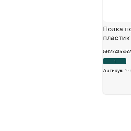
Полка п
пластик
562х415х52
Артикул:
Y-