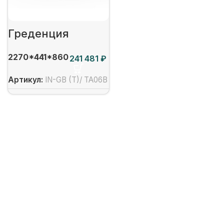
Греденция
2270*441*860
₽
Артикул:
IN-GB (T)/ TA06B