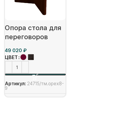
Опора стола для
переговоров
₽
ЦВЕТ
Артикул:
24715/тм.орех8-
9