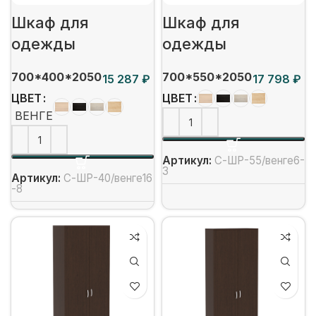
Шкаф для
Шкаф для
одежды
одежды
700*400*2050
700*550*2050
₽
₽
ЦВЕТ
ЦВЕТ
ВЕНГЕ
Артикул:
С-ШР-55/венге6-
3
Артикул:
С-ШР-40/венге16
-8