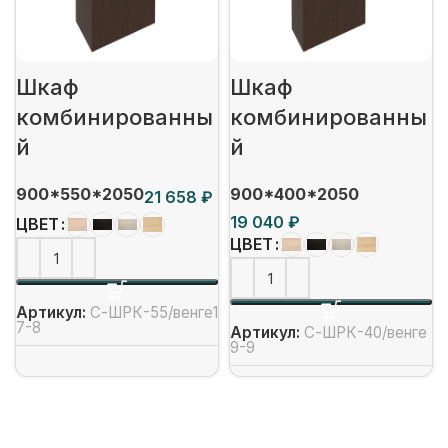
Шкаф
Шкаф
комбинированны
комбинированны
й
й
900*550*2050
900*400*2050
₽
₽
ЦВЕТ
ЦВЕТ
Артикул:
С-ШРК-55/венге1
7-8
Артикул:
С-ШРК-40/венге
9-9