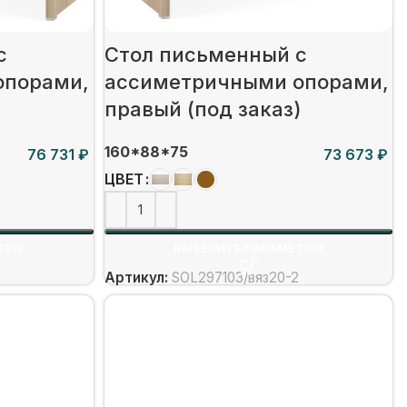
c
Стол письменный c
опорами,
ассиметричными опорами,
правый (под заказ)
160*88*75
₽
₽
ЦВЕТ
ТРЫ
ВЫБЕРИТЕ ПАРАМЕТРЫ
Артикул:
SOL297103/вяз20-2