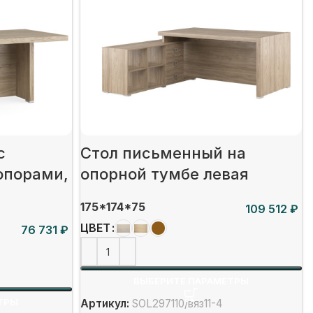
c
Стол письменный на
опорами,
опорной тумбе левая
)
175*174*75
₽
ЦВЕТ
₽
ВЫБЕРИТЕ ПАРАМЕТРЫ
ТРЫ
Артикул:
SOL297110/вяз11-4