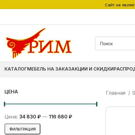
Сайт не являе
КАТАЛОГ
МЕБЕЛЬ НА ЗАКАЗ
АКЦИИ И СКИДКИ
РАСПРО
ЦЕНА
Главная
S
Цена:
34 830 ₽
—
116 680 ₽
Минимальная
Максимальная
ФИЛЬТРАЦИЯ