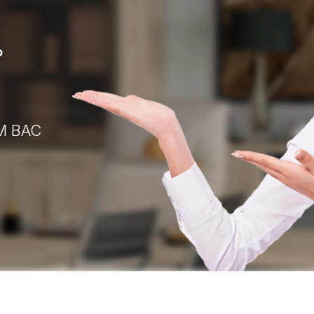
?
М ВАС