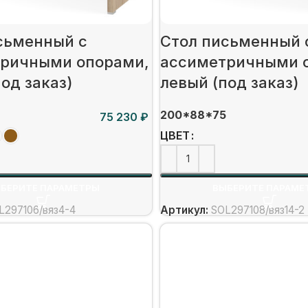
сьменный c
Стол письменный 
ричными опорами,
ассиметричными 
од заказ)
левый (под заказ)
200*88*75
₽
ЦВЕТ
БЕРИТЕ ПАРАМЕТРЫ
ВЫБЕРИТЕ ПАРАМЕ
L297106/вяз4-4
Артикул:
SOL297108/вяз14-2