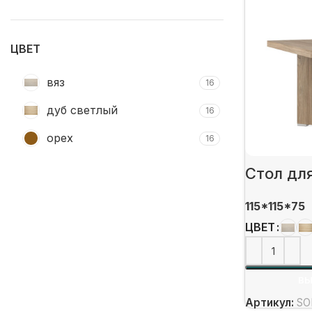
цена
цена
ЦВЕТ
вяз
16
дуб светлый
16
орех
16
Стол дл
115*115*75
ЦВЕТ
ВЫ
Артикул:
SO