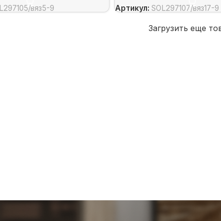
L297105/вяз5-9
Артикул:
SOL297107/вяз17-9
Загрузить еще то