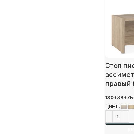
Стол пи
ассимет
правый 
180*88*75
ЦВЕТ
ВЫ