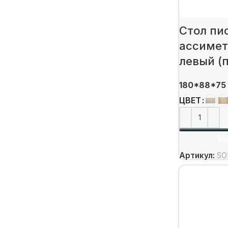
Стол пи
ассимет
левый (п
180*88*75
ЦВЕТ
ВЫ
Артикул:
SO