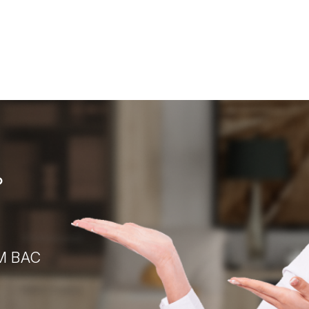
?
М ВАС