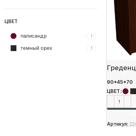
цена
цена
ЦВЕТ
палисандр
1
темный орех
1
Греденц
90*45*70
ЦВЕТ
ВЫ
Артикул:
22