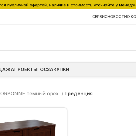
тся публичной офертой, наличие и стоимость уточняйте у менедж
СЕРВИС
НОВОСТИ
О К
ДАЖА
ПРОЕКТЫ
ГОСЗАКУПКИ
SORBONNE темный орех
Греденция