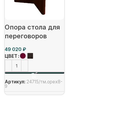
Опора стола для
переговоров
₽
ЦВЕТ
Артикул:
24715/тм.орех8-
9