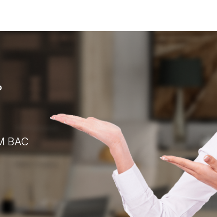
?
М ВАС