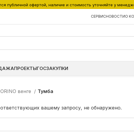
тся публичной офертой, наличие и стоимость уточняйте у менедж
СЕРВИС
НОВОСТИ
О К
ДАЖА
ПРОЕКТЫ
ГОСЗАКУПКИ
ORINO венге
Тумба
оответствующих вашему запросу, не обнаружено.