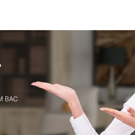
?
М ВАС