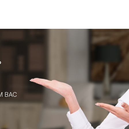
?
М ВАС