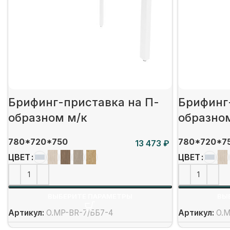
Брифинг-приставка на П-
Брифинг
образном м/к
образно
780*720*750
780*720*7
₽
ЦВЕТ
ЦВЕТ
ВЫБЕРИТЕ ПАРАМЕТРЫ
ВЫ
Артикул:
O.MP-BR-7/ББ7-4
Артикул:
O.M