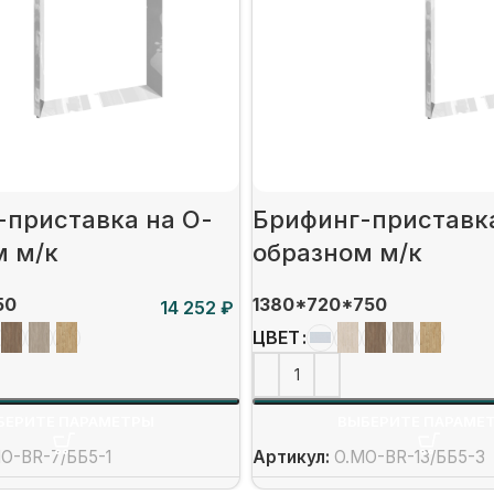
-приставка на О-
Брифинг-приставка
м м/к
образном м/к
50
1380*720*750
₽
ЦВЕТ
БЕРИТЕ ПАРАМЕТРЫ
ВЫБЕРИТЕ ПАРАМЕ
O-BR-7/ББ5-1
Артикул:
O.MO-BR-13/ББ5-3