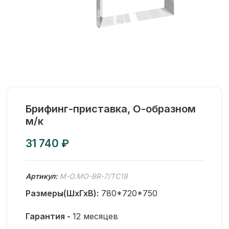
Брифинг-приставка, О-образном
м/к
₽
Артикул:
M-O.MO-BR-7/ТС18
Размеры(ШхГхВ):
780*720*750
Гарантия -
12 месяцев