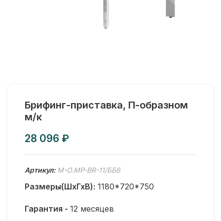
Брифинг-приставка, П-образном
м/к
₽
Артикул:
M-O.MP-BR-11/ББ6
Размеры(ШхГхВ):
1180*720*750
Гарантия -
12 месяцев