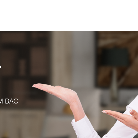
?
М ВАС