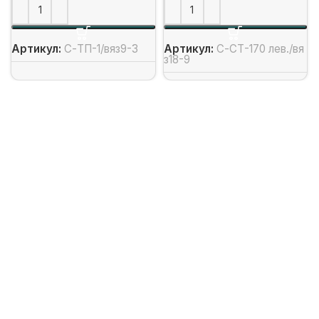
Артикул:
С-ТП-1/вяз9-3
Артикул:
С-СТ-170 лев./вя
з18-9