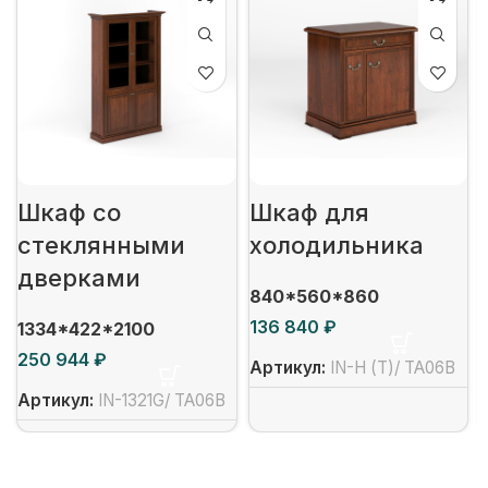
Шкаф со
Шкаф для
стеклянными
холодильника
дверками
840*560*860
₽
1334*422*2100
₽
Артикул:
IN-Н (T)/ TA06B
Артикул:
IN-1321G/ TA06B