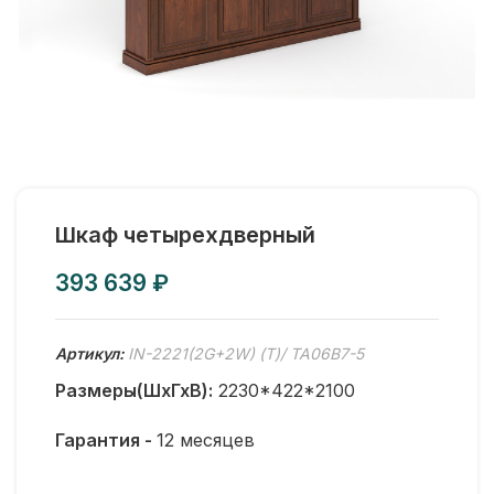
Шкаф четырехдверный
₽
Артикул:
IN-2221(2G+2W) (Т)/ TA06B7-5
Размеры(ШхГхВ):
2230*422*2100
Гарантия -
12 месяцев