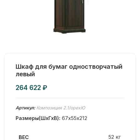
Шкаф для бумаг одностворчатый
левый
₽
Артикул:
Композиция 2.1/орехЮ
Размеры(ШхГхВ):
67х55х212
52 кг
ВЕС