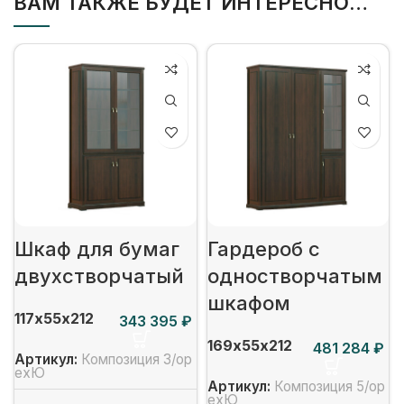
ВАМ ТАКЖЕ БУДЕТ ИНТЕРЕСНО…
Шкаф для бумаг
Гардероб с
двухстворчатый
одностворчатым
шкафом
117х55х212
₽
169х55х212
₽
Артикул:
Композиция 3/ор
ехЮ
Артикул:
Композиция 5/ор
ехЮ