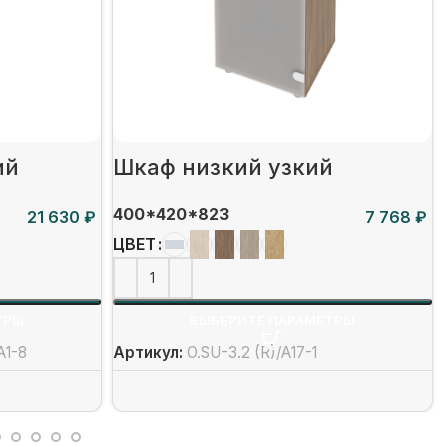
ий
Шкаф низкий узкий
400*420*823
₽
₽
ЦВЕТ
ТРЫ
ВЫБЕРИТЕ ПАРАМЕТРЫ
А1-8
Артикул:
O.SU-3.2 (R)/А17-1