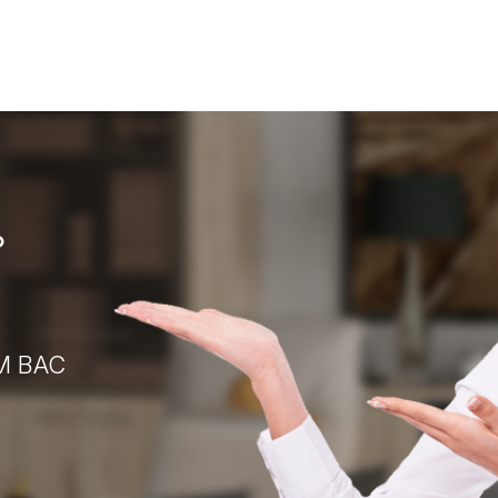
?
М ВАС