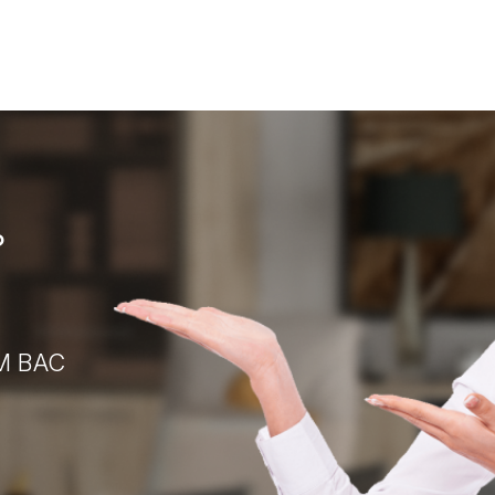
?
М ВАС