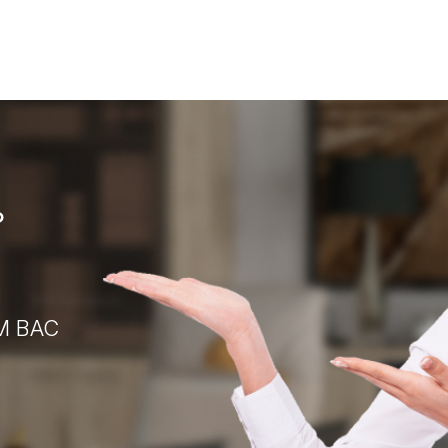
?
М ВАС