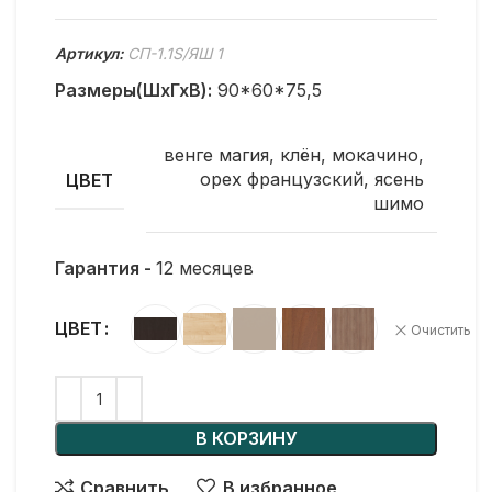
Артикул:
СП-1.1S/ЯШ 1
Размеры(ШхГхВ):
90*60*75,5
венге магия
,
клён
,
мокачино
,
орех французский
,
ясень
ЦВЕТ
шимо
Гарантия -
12 месяцев
ЦВЕТ
Очистить
В КОРЗИНУ
Сравнить
В избранное