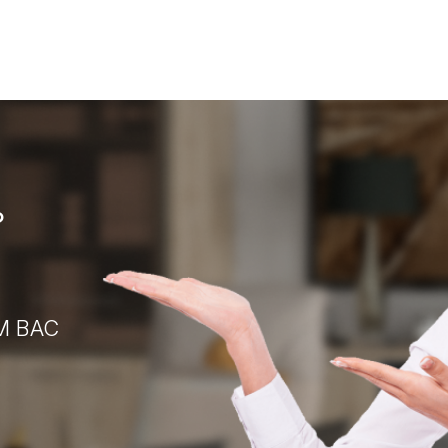
?
М ВАС