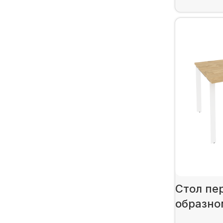
Стол пе
образно