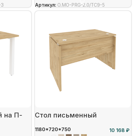
-3
Артикул:
O.MO-PRG-2.0/ТС9-5
 на П-
Стол письменный
1180*720*750
₽