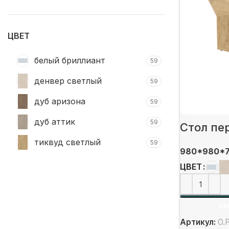
цена
цена
ЦВЕТ
белый бриллиант
59
денвер светлый
59
дуб аризона
59
дуб аттик
59
Стол пе
тиквуд светлый
59
980*980*
ЦВЕТ
ВЫ
Артикул:
O.