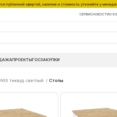
тся публичной офертой, наличие и стоимость уточняйте у менедж
СЕРВИС
НОВОСТИ
О К
ДАЖА
ПРОЕКТЫ
ГОСЗАКУПКИ
NIX тиквуд светлый
Столы