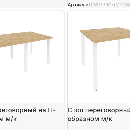
Артикул:
O.MO-PRG-1.1/ТС18
реговорный на П-
Стол переговорный
м м/к
образном м/к