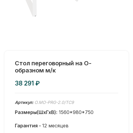
Стол переговорный на О-
образном м/к
₽
Артикул:
O.MO-PRG-2.0/ТС9
Размеры(ШхГхВ):
1560*980*750
Гарантия -
12 месяцев