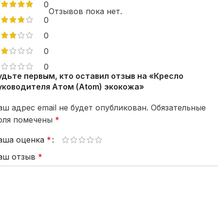
0
Отзывов пока нет.
0
0
0
0
удьте первым, кто оставил отзыв на «Кресло
уководителя Атом (Atom) экокожа»
аш адрес email не будет опубликован.
Обязательные
оля помечены
*
аша оценка
*
аш отзыв
*