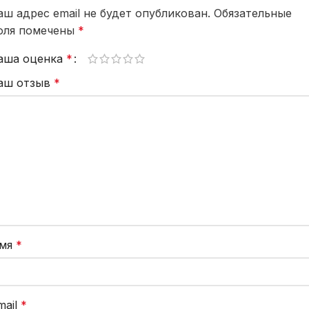
аш адрес email не будет опубликован.
Обязательные
оля помечены
*
аша оценка
*
аш отзыв
*
мя
*
mail
*