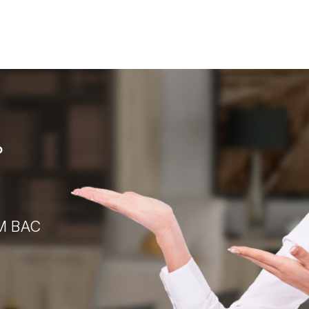
?
М ВАС