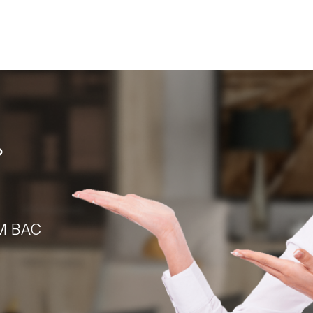
?
М ВАС