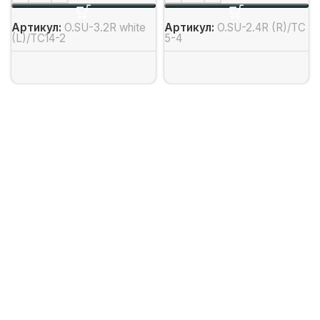
Артикул:
O.SU-3.2R white
Артикул:
O.SU-2.4R (R)/ТС
(L)/ТС14-2
5-4