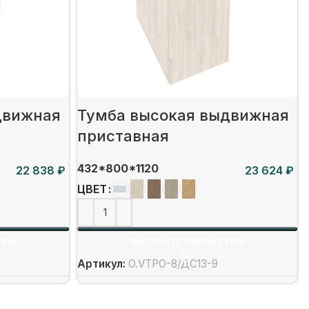
движная
Тумба высокая выдвижная
приставная
432*800*1120
₽
₽
ЦВЕТ
ТРЫ
ВЫБЕРИТЕ ПАРАМЕТРЫ
Артикул:
O.VTPO-8/ДС13-9