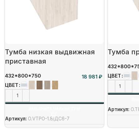
Тумба низкая выдвижная
Тумба п
приставная
432*800*7
432*800*750
ЦВЕТ
₽
ЦВЕТ
ВЫ
ВЫБЕРИТЕ ПАРАМЕТРЫ
Артикул:
O.T
Артикул:
O.VTPO-1.8/ДС6-7