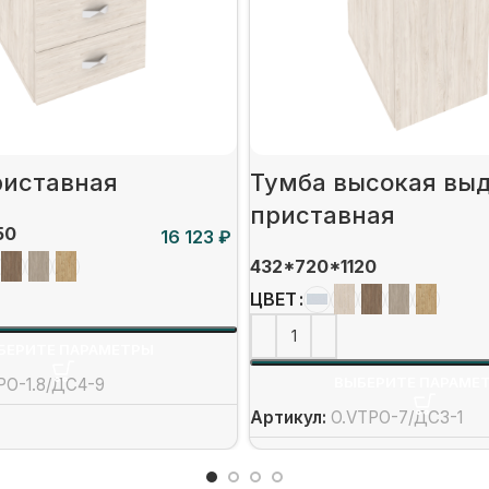
риставная
Тумба высокая вы
приставная
50
₽
432*720*1120
ЦВЕТ
БЕРИТЕ ПАРАМЕТРЫ
ВЫБЕРИТЕ ПАРАМЕ
PO-1.8/ДС4-9
Артикул:
O.VTPO-7/ДС3-1