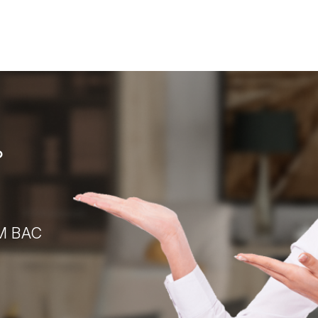
?
М ВАС