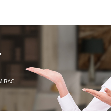
?
М ВАС