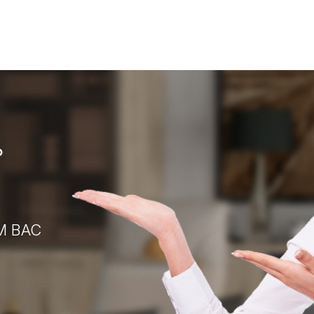
?
М ВАС