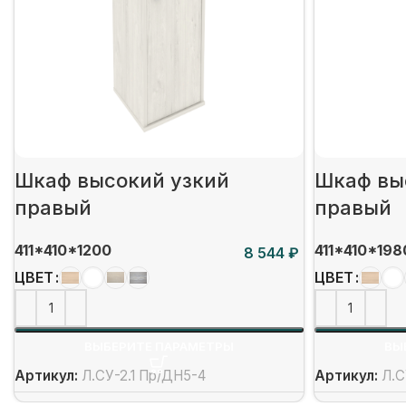
Шкаф высокий узкий
Шкаф вы
правый
правый
411*410*1200
411*410*198
₽
ЦВЕТ
ЦВЕТ
ВЫБЕРИТЕ ПАРАМЕТРЫ
ВЫ
Артикул:
Л.СУ-2.1 Пр/ДН5-4
Артикул:
Л.С