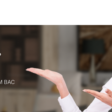
?
М ВАС