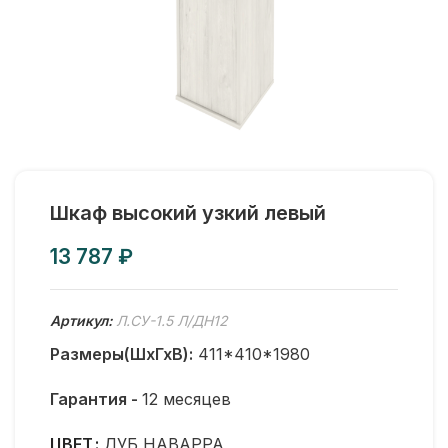
Шкаф высокий узкий левый
₽
Артикул:
Л.СУ-1.5 Л/ДН12
Размеры(ШхГхВ):
411*410*1980
Гарантия -
12 месяцев
ЦВЕТ
ДУБ НАВАРРА