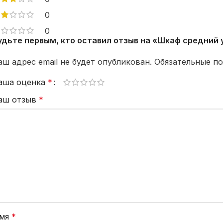
0
0
удьте первым, кто оставил отзыв на «Шкаф средний 
аш адрес email не будет опубликован.
Обязательные п
аша оценка
*
аш отзыв
*
мя
*