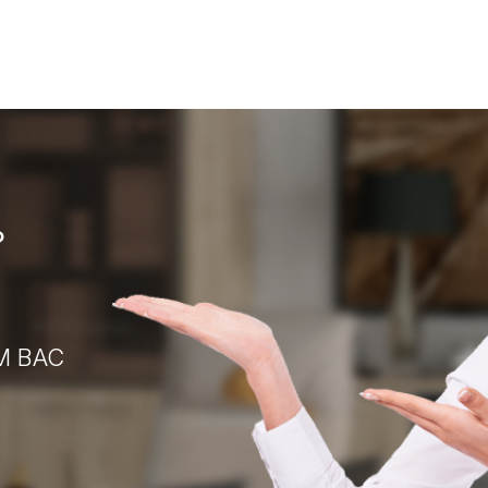
?
М ВАС