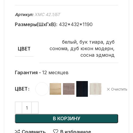
Артикул:
XMC 42.1/БТ
Размеры(ШхГхВ):
432*432*1190
белый
,
бук тиара
,
дуб
сонома
,
дуб юкон модерн
,
ЦВЕТ
сосна эдмонд
Гарантия -
12 месяцев
ЦВЕТ
Очистить
В КОРЗИНУ
Сравнить
В избранное