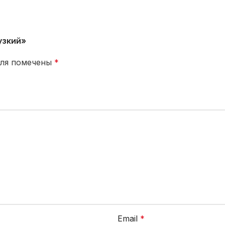
узкий»
оля помечены
*
Email
*