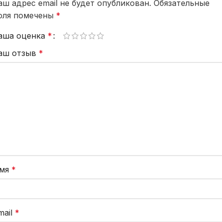
аш адрес email не будет опубликован.
Обязательные
оля помечены
*
аша оценка
*
аш отзыв
*
мя
*
mail
*