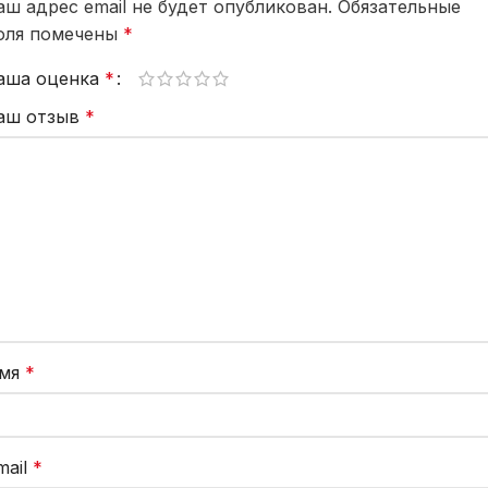
аш адрес email не будет опубликован.
Обязательные
оля помечены
*
аша оценка
*
аш отзыв
*
мя
*
mail
*