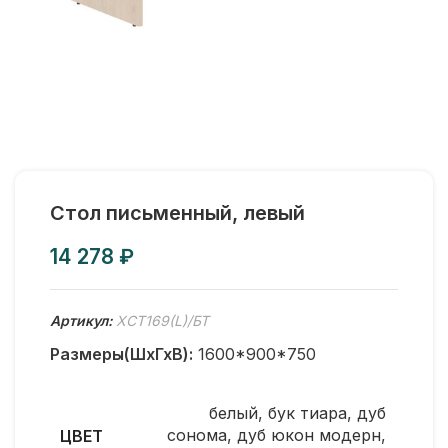
Стол письменный, левый
₽
Артикул:
XCT169(L)/БТ
Размеры(ШхГхВ):
1600*900*750
белый
,
бук тиара
,
дуб
сонома
,
дуб юкон модерн
,
ЦВЕТ