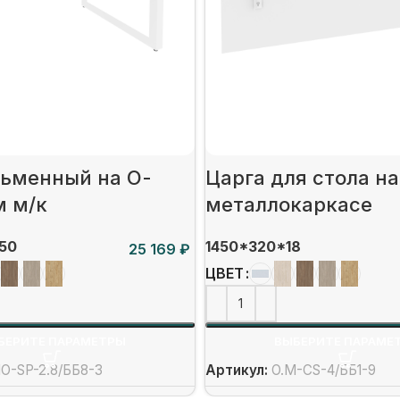
сьменный на О-
Царга для стола на
м м/к
металлокаркасе
50
1450*320*18
₽
ЦВЕТ
БЕРИТЕ ПАРАМЕТРЫ
ВЫБЕРИТЕ ПАРАМЕ
O-SP-2.8/ББ8-3
Артикул:
O.M-CS-4/ББ1-9