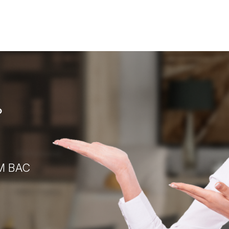
?
М ВАС