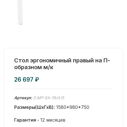
Стол эргономичный правый на П-
образном м/к
₽
Артикул:
O.MP-SA-1R/А15
Размеры(ШхГхВ):
1580*980*750
Гарантия -
12 месяцев