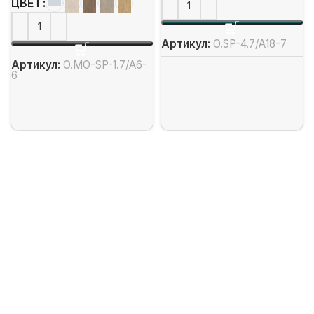
ЦВЕТ
Артикул:
O.SP-4.7/А18-7
Артикул:
O.MO-SP-1.7/А6-
6