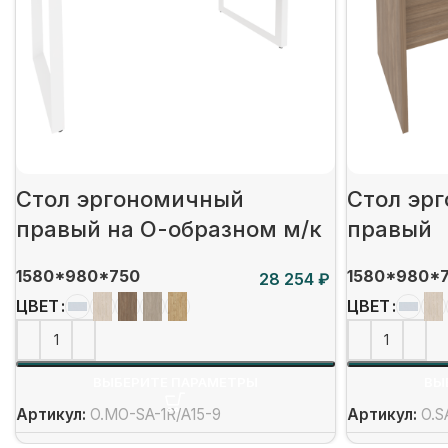
Стол эргономичный
Стол эр
правый на О-образном м/к
правый
1580*980*750
1580*980*
₽
ЦВЕТ
ЦВЕТ
ВЫБЕРИТЕ ПАРАМЕТРЫ
ВЫ
Артикул:
O.MO-SA-1R/А15-9
Артикул:
O.S