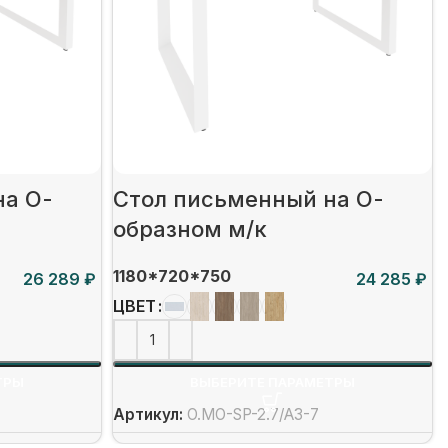
на О-
Стол письменный на О-
образном м/к
1180*720*750
₽
₽
ЦВЕТ
ТРЫ
ВЫБЕРИТЕ ПАРАМЕТРЫ
Артикул:
O.MO-SP-2.7/А3-7