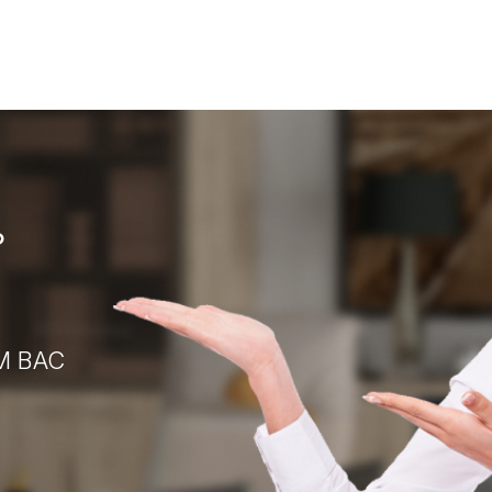
?
М ВАС