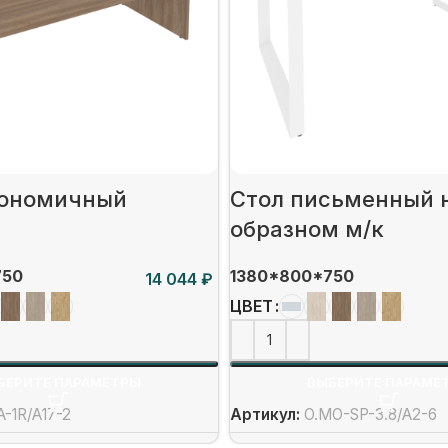
гономичный
Стол письменный 
образном м/к
750
1380*800*750
₽
ЦВЕТ
БЕРИТЕ ПАРАМЕТРЫ
ВЫБЕРИТЕ ПАРАМЕ
A-1R/А17-2
Артикул:
O.MO-SP-3.8/А2-6