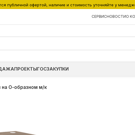
тся публичной офертой, наличие и стоимость уточняйте у менедж
СЕРВИС
НОВОСТИ
О К
ДАЖА
ПРОЕКТЫ
ГОСЗАКУПКИ
 на О-образном м/к