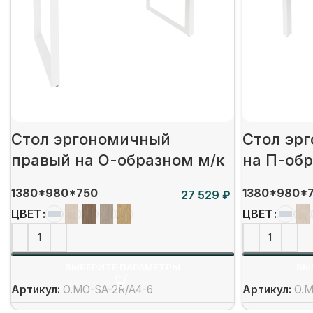
Стол эргономичный
Стол эр
правый на О-образном м/к
на П-об
1380*980*750
1380*980*
₽
ЦВЕТ
ЦВЕТ
ВЫБЕРИТЕ ПАРАМЕТРЫ
ВЫ
Артикул:
O.MO-SA-2R/А4-6
Артикул:
O.M