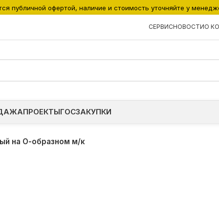
тся публичной офертой, наличие и стоимость уточняйте у менедж
СЕРВИС
НОВОСТИ
О К
ДАЖА
ПРОЕКТЫ
ГОСЗАКУПКИ
ый на О-образном м/к