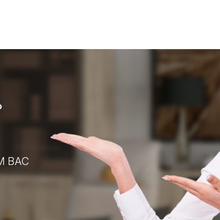
?
М ВАС