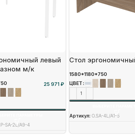
гономичный левый
Стол эргономичны
разном м/к
1580*1180*750
750
ЦВЕТ
₽
ВЫБЕРИТЕ ПАРАМЕ
БЕРИТЕ ПАРАМЕТРЫ
Артикул:
O.SA-4L/А1-5
P-SA-2L/А9-4