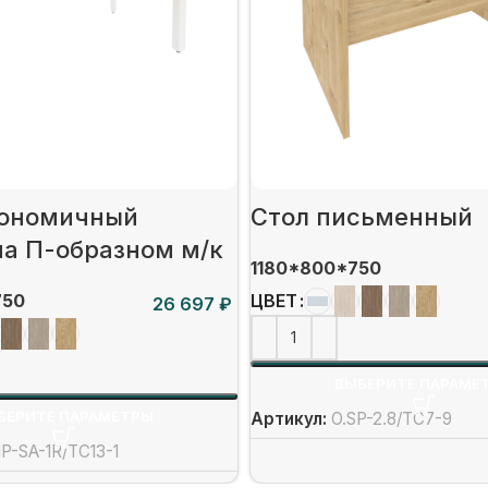
гономичный
Стол письменный
на П-образном м/к
1180*800*750
750
ЦВЕТ
₽
ВЫБЕРИТЕ ПАРАМЕ
БЕРИТЕ ПАРАМЕТРЫ
Артикул:
O.SP-2.8/ТС7-9
P-SA-1R/ТС13-1