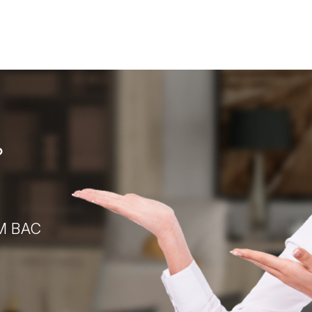
?
М ВАС