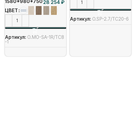
1580*980*750
₽
ЦВЕТ
Артикул:
O.SP-2.7/ТС20-6
Артикул:
O.MO-SA-1R/ТС8
-1