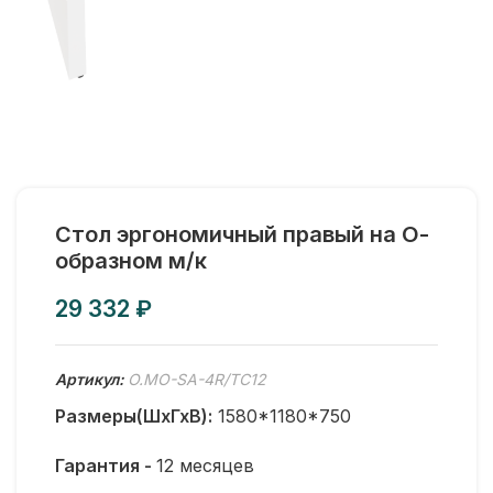
Стол эргономичный правый на О-
образном м/к
₽
Артикул:
O.MO-SA-4R/ТС12
Размеры(ШхГхВ):
1580*1180*750
Гарантия -
12 месяцев